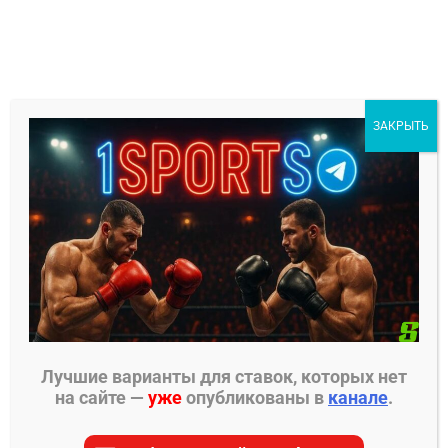
Перейти
к
содержимому
1Sports
ЗАКРЫТЬ
БЕСПЛАТНЫЕ ПРОГНОЗЫ
МЕНЮ
Главная страница
»
Прогнозы на ММА
»
Прогнозы
Bellator
»
Тиаго Сантос – Йоэль Ромеро прогноз
на бой
Лучшие варианты для ставок, которых нет
на сайте —
уже
опубликованы в
канале
.
ПРОГНОЗЫ BELLATOR