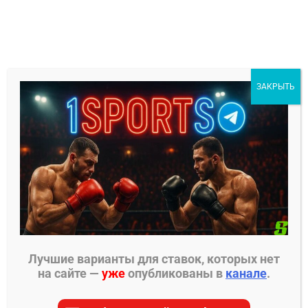
Перейти
к
содержимому
1Sports
ЗАКРЫТЬ
БЕСПЛАТНЫЕ ПРОГНОЗЫ
МЕНЮ
Главная страница
»
Прогнозы на ММА
»
Прогнозы
ACA
»
Евгений Гончаров – Адам Богатырев
прогноз на бой
Лучшие варианты для ставок, которых нет
на сайте —
уже
опубликованы в
канале
.
ПРОГНОЗЫ ACA