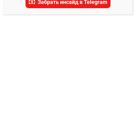
Забрать инсайд в Telegram
0
Евгений Колотилкин
05.09.2025
Дата/Время:
5 сентября 2025 года
19:00 мск
Трансляция:
Официальный сайт ACA,
телеканалы «Матч! Боец» и «Матч ТВ»
(с 21:00 мск).
Организатор:
Absolute Championship
Akhmat (ACA)
Место проведения:
«Баскет-Холл»,
Краснодар, Россия.