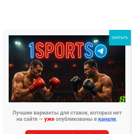
Перейти
к
содержимому
1Sports
ЗАКРЫТЬ
БЕСПЛАТНЫЕ ПРОГНОЗЫ
МЕНЮ
Главная страница
»
Трансляции
»
Трансляция ACA
»
Прямой эфир ACA 191
Лучшие варианты для ставок, которых нет
ТРАНСЛЯЦИЯ ACA
на сайте —
уже
опубликованы в
канале
.
Прямой эфир ACA 191