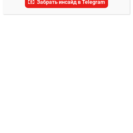
Забрать инсайд в Telegram
Петчпаномрунг
Киатмукао – Мигель
Триндаде прогноз на бой
0
Владимир Никифоров
13.06.2025
Эпичное столкновение в легчайшем весе