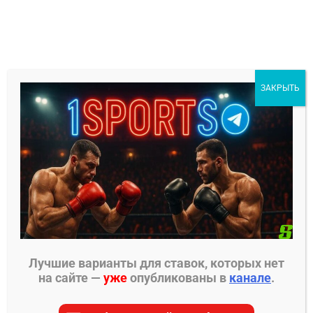
Перейти
к
содержимому
1Sports
ЗАКРЫТЬ
БЕСПЛАТНЫЕ ПРОГНОЗЫ
МЕНЮ
Главная страница
»
Прогнозы на кикбоксинг
»
Петчпаномрунг Киатмукао – Мигель Триндаде
прогноз на бой
Лучшие варианты для ставок, которых нет
на сайте —
уже
опубликованы в
канале
.
ПРОГНОЗЫ НА КИКБОКСИНГ