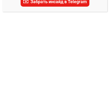
Забрать инсайд в Telegram
Швейцария – Германия
прогноз на матч 15 мая
2025
0
Александр Смоляр
15.05.2025
15 мая 2025 года в рамках группового этапа