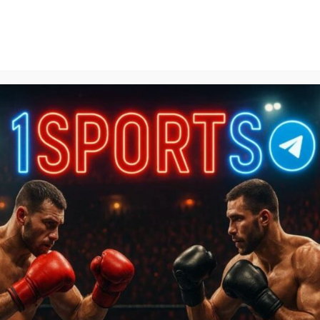
1Sports
БЕСПЛАТНЫЕ ПРОГНОЗЫ
КАЛЬКУЛЯТОРЫ СТАВОК
БАЗА ЗНАНИЙ
SPORTL
зы на НХЛ
»
Юта – Флорида Пантерз прогноз на матч 9 янв
 прогноз на матч 9