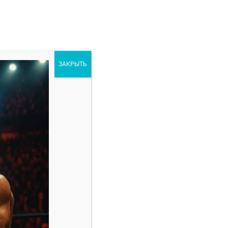
ЗАКРЫТЬ
ORE
РАЗНОЕ
аря 2025
Свежие записи
Марио Баутиста — Винишиус Оливейра
прогноз на бой 8 февраля
Амир Албази — Киоджи Хоригучи прогноз