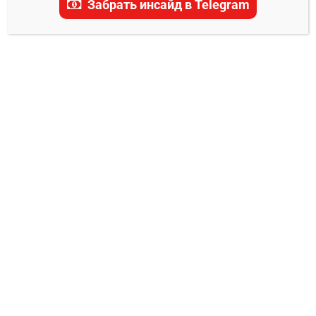
Забрать инсайд в Telegram
Вегас Голден Найтс –
Питтсбург Пингвинз
прогноз на матч 8 марта
2025
0
Александр Смоляр
07.03.2025