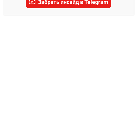
Забрать инсайд в Telegram
Вашингтон Кэпиталз —
Каролина Харрикейнз
прогноз на матч 2 мая
2025
0
Александр Смоляр
06.05.2025