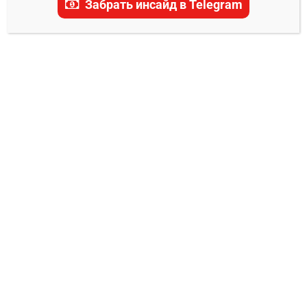
Забрать инсайд в Telegram
Торонто Мэйпл Лифс —
Коламбус Блю Джекетс
прогноз на матч 23
января 2025
0
Александр Смоляр
22.01.2025