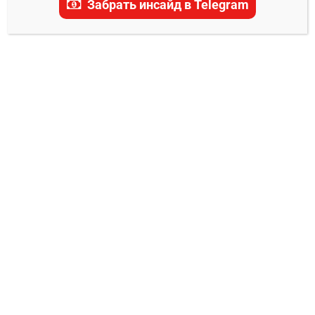
Забрать инсайд в Telegram
Нью-Джерси Девилз –
Нью-Йорк Рейнджерс
прогноз на матч 23
декабря 2024
0
Александр Смоляр
22.12.2024