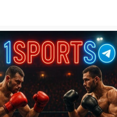
1Sports
БЕСПЛАТНЫЕ ПРОГНОЗЫ
КАЛЬКУЛЯТОРЫ СТАВОК
БАЗА ЗНАНИЙ
SPORTL
зы на НХЛ
»
Баффало Сейбрз — Сиэтл Кракен прогноз на ма
л Кракен прогноз на матч