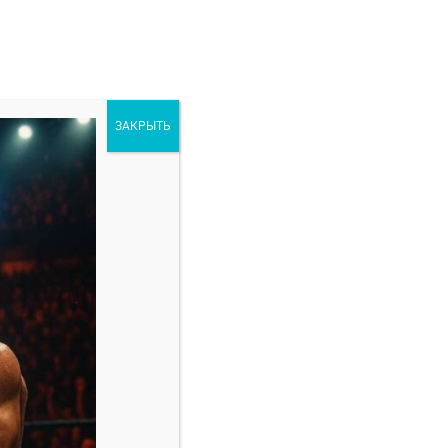
ЗАКРЫТЬ
ORE
РАЗНОЕ
тч 12 января 2025
Свежие записи
Марио Баутиста — Винишиус Оливейра
прогноз на бой 8 февраля
Амир Албази — Киоджи Хоригучи прогноз