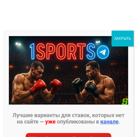
Перейти
к
содержимому
1Sports
ЗАКРЫТЬ
БЕСПЛАТНЫЕ ПРОГНОЗЫ
МЕНЮ
Главная страница
»
Прогнозы на хоккей
»
Прогнозы на КХЛ
»
Витязь — Торпедо прогноз на
матч 17 декабря 2024
Лучшие варианты для ставок, которых нет
на сайте —
уже
опубликованы в
канале
.
ПРОГНОЗЫ НА КХЛ