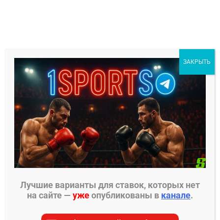
Перейти
к
содержимому
1Sports
ЗАКРЫТЬ
БЕСПЛАТНЫЕ ПРОГНОЗЫ
МЕНЮ
Главная страница
»
Прогнозы на хоккей
»
Прогнозы на КХЛ
»
Сочи – Авангард прогноз на
матч 4 марта 2025
Лучшие варианты для ставок, которых нет
на сайте —
уже
опубликованы в
канале
.
ПРОГНОЗЫ НА КХЛ