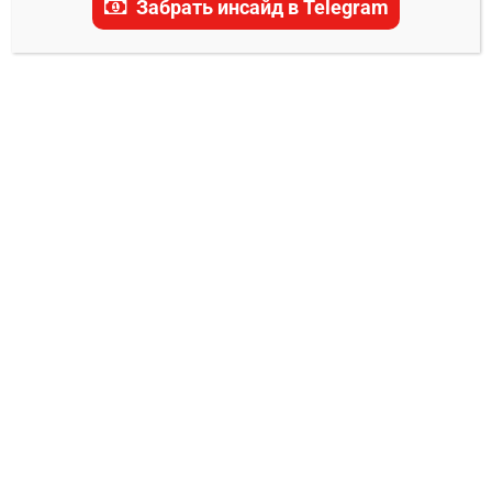
Забрать инсайд в Telegram
Салават Юлаев –
Авангард прогноз на
матч 20 января 2025
0
Александр Смоляр
20.01.2025
20 января 2025 года на ледовом катке «Уфа-
Арены» состоится ожидаемый матч