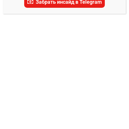
Забрать инсайд в Telegram
Спартак — Северсталь
прогноз на матч 28 марта
2025
0
Александр Смоляр
27.03.2025
28 марта 2025 года на арене «Мегаспорт» в