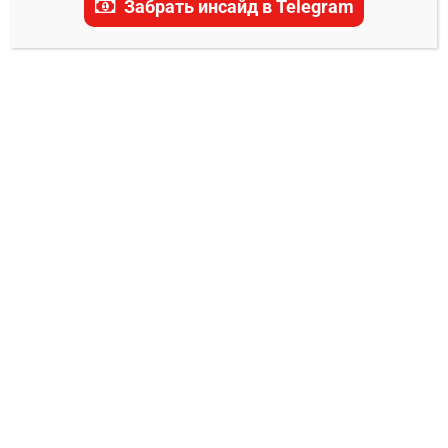
Забрать инсайд в Telegram
Северсталь — Спартак
прогноз на матч 30 марта
2025
0
Александр Смоляр
29.03.2025
30 марта 2025 года в Череповце на льду