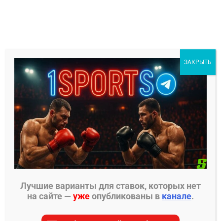
Перейти
к
содержимому
1Sports
ЗАКРЫТЬ
БЕСПЛАТНЫЕ ПРОГНОЗЫ
МЕНЮ
Главная страница
»
Прогнозы на хоккей
»
Прогнозы на КХЛ
»
Локомотив – ЦСКА прогноз на
матч 5 января 2025
Лучшие варианты для ставок, которых нет
на сайте —
уже
опубликованы в
канале
.
ПРОГНОЗЫ НА КХЛ