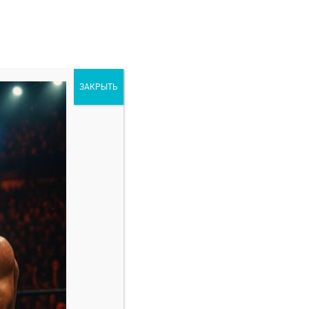
ЗАКРЫТЬ
ORE
РАЗНОЕ
 2024
Свежие записи
Марио Баутиста — Винишиус Оливейра
прогноз на бой 8 февраля
Амир Албази — Киоджи Хоригучи прогноз