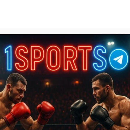
1Sports
БЕСПЛАТНЫЕ ПРОГНОЗЫ
КАЛЬКУЛЯТОРЫ СТАВОК
БАЗА ЗНАНИЙ
SPORTL
зы на КХЛ
»
Куньлунь – Барыс прогноз на матч 19 декабря
ноз на матч 19 декабря