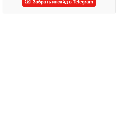
Забрать инсайд в Telegram
Динамо Минск –
Локомотив прогноз на
матч 29 декабря 2024
0
Александр Смоляр
28.12.2024
29 декабря на льду Минск-Арены состоится
матч регулярного чемпионата КХЛ, в котором