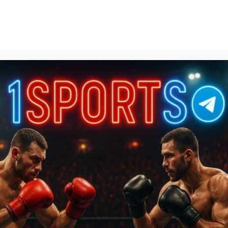
1Sports
БЕСПЛАТНЫЕ ПРОГНОЗЫ
КАЛЬКУЛЯТОРЫ СТАВОК
БАЗА ЗНАНИЙ
SPORTL
зы на КХЛ
»
Автомобилист – Трактор прогноз на матч 26 д
р прогноз на матч 26