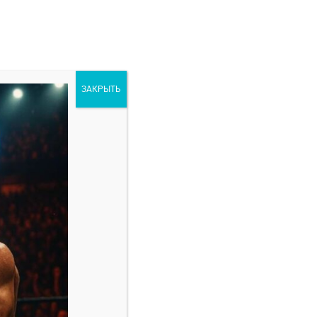
ЗАКРЫТЬ
ORE
РАЗНОЕ
екабря 2024
Свежие записи
Марио Баутиста — Винишиус Оливейра
прогноз на бой 8 февраля
Амир Албази — Киоджи Хоригучи прогноз