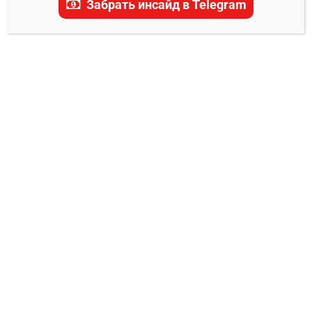
Забрать инсайд в Telegram
Автомобилист –
Металлург Мг прогноз на
матч 28 декабря 2024
0
Александр Смоляр
27.12.2024
28 декабря 2024 года на льду КРК «Уралец»
в Екатеринбурге состоится захватывающий