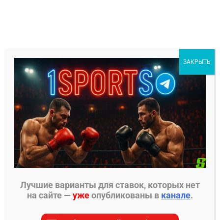
Перейти
к
содержимому
1Sports
ЗАКРЫТЬ
БЕСПЛАТНЫЕ ПРОГНОЗЫ
МЕНЮ
Главная страница
»
Прогнозы на хоккей
»
Прогнозы на КХЛ
»
Автомобилист – Лада прогноз
на матч 30 декабря 2024
Лучшие варианты для ставок, которых нет
на сайте —
уже
опубликованы в
канале
.
ПРОГНОЗЫ НА КХЛ