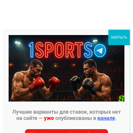
Перейти
к
содержимому
1Sports
ЗАКРЫТЬ
БЕСПЛАТНЫЕ ПРОГНОЗЫ
МЕНЮ
Главная страница
»
Прогнозы на хоккей
»
Прогнозы на КХЛ
»
Адмирал – Локомотив
прогноз на матч 2 декабря 2024
Лучшие варианты для ставок, которых нет
на сайте —
уже
опубликованы в
канале
.
ПРОГНОЗЫ НА КХЛ