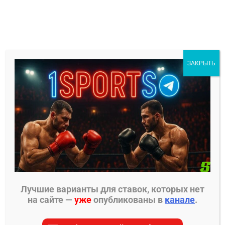
Перейти
к
содержимому
1Sports
ЗАКРЫТЬ
БЕСПЛАТНЫЕ ПРОГНОЗЫ
МЕНЮ
Главная страница
»
Прогнозы на футбол
»
Прогнозы на РПЛ
»
Краснодар – Рубин прогноз на
матч 2 марта
Лучшие варианты для ставок, которых нет
на сайте —
уже
опубликованы в
канале
.
ПРОГНОЗЫ НА РПЛ