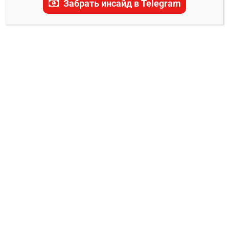
Забрать инсайд в Telegram
Осер – Гавр прогноз на
матч 4 мая 2025
0
Александр Смоляр
04.05.2025
4 мая в рамках 32-го тура чемпионата
Франции по футболу состоится интересное
противостояние между Осером и Гавром. Обе
команды находятся на разных полюсах