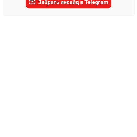
Забрать инсайд в Telegram
Бетис — Реал Сосьедад
прогноз на матч 19
сентября 2025
0
Александр Смоляр
19.09.2025
В пятом туре чемпионата Испании по футболу
на стадионе «Бенито Вильямарин» в Севилье
встретятся Бетис и Реал Сосьедад. Обе