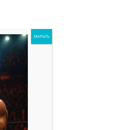
ЗАКРЫТЬ
ORE
РАЗНОЕ
Свежие записи
Марио Баутиста — Винишиус Оливейра
прогноз на бой 8 февраля
Амир Албази — Киоджи Хоригучи прогноз