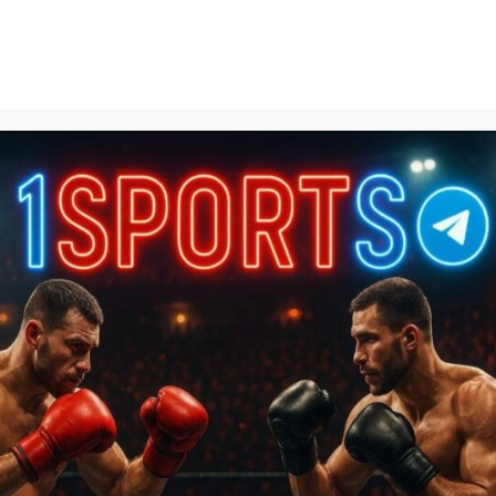
1Sports
БЕСПЛАТНЫЕ ПРОГНОЗЫ
КАЛЬКУЛЯТОРЫ СТАВОК
БАЗА ЗНАНИЙ
SPORTL
она — Реал Сосьедад прогноз на матч 13 мая
едад прогноз на матч 13