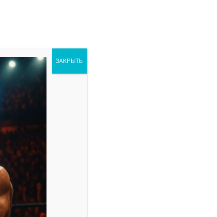
ЗАКРЫТЬ
ORE
РАЗНОЕ
зовать для подстраховки
Свежие записи
Марио Баутиста — Винишиус Оливейра
прогноз на бой 8 февраля
Амир Албази — Киоджи Хоригучи прогноз