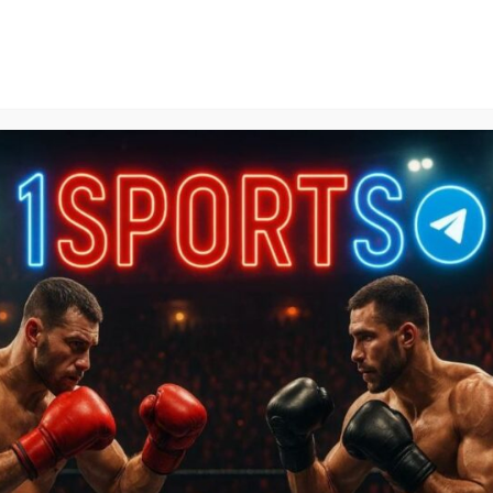
1Sports
БЕСПЛАТНЫЕ ПРОГНОЗЫ
КАЛЬКУЛЯТОРЫ СТАВОК
БАЗА ЗНАНИЙ
SPORTL
инга
»
Ставка «Двойной шанс»: что это такое и как исполь
 что это такое и как
страховки