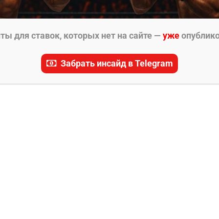
ы для ставок, которых нет на сайте —
уже
опублик
Забрать инсайд в Telegram
з
ас
е
,