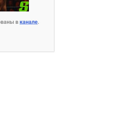
на бой 8 февраля
Ризван Куниев — Жаилтон Алмейда
ованы в
канале
.
прогноз на бой 8 февраля
Михал Олексийчук — Марк-Андре Баррио
прогноз на бой 8 февраля
Джин Мацумото — Фарид Башарат прогноз
на бой 8 февраля
Дастин Джейкоби — Джулиус Уокер
прогноз на бой 8 февраля
Даниил Донченко — Алекс Мороно
прогноз на бой 8 февраля
Николай Веретенников — Нико Прайс
прогноз на бой 8 февраля
Бруна Бразил – Кетлин Соуза прогноз на