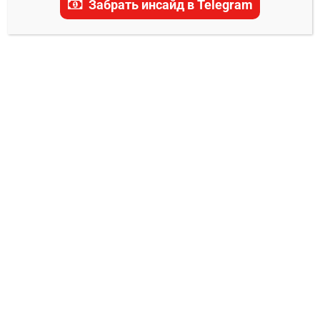
Забрать инсайд в Telegram
актуальные прогнозы, ставки и последние
новости.
ПРОГНОЗЫ UFC
Ясмин Лусиндо – Анджела Хилл
прогноз на бой 10 августа
Владимир Никифоров
05.08.2025
0