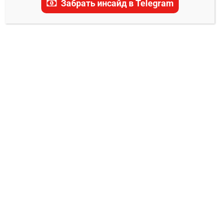
Забрать инсайд в Telegram
актуальные прогнозы, ставки и последние
новости.
ПРОГНОЗЫ UFC
Яир Родригес – Патрисио Фрейре
прогноз на бой
Владимир Никифоров
11.04.2025
0