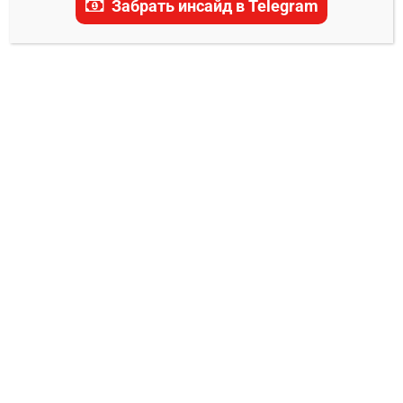
Забрать инсайд в Telegram
актуальные прогнозы, ставки и последние
новости.
ТРАНСЛЯЦИЯ ACA
Прямой эфир ACA 190
Евгений Колотилкин
15.08.2025
0
Дата/Время: 15 августа 2025, 15:20 (московское