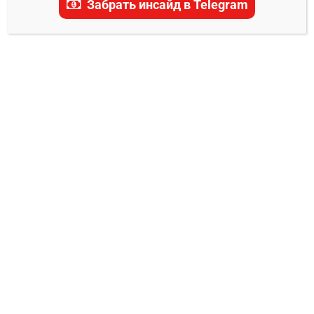
Забрать инсайд в Telegram
актуальные прогнозы, ставки и последние
новости.
ПРОГНОЗЫ UFC
Обан Эллиотт – Валентайн Вудберн
прогноз на бой
Владимир Никифоров
13.02.2024
0