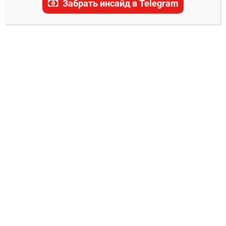
Забрать инсайд в Telegram
актуальные прогнозы на главные бои турнира
UFC 305 в Перте, Австралия. Наши эксперты
тщательно анализируют каждого бойца, чтобы
предложить вам лучшие варианты ставок и
стратегии для каждого поединка. Читайте,
анализируйте и выигрывайте вместе с нами!
ПРОГНОЗЫ UFC