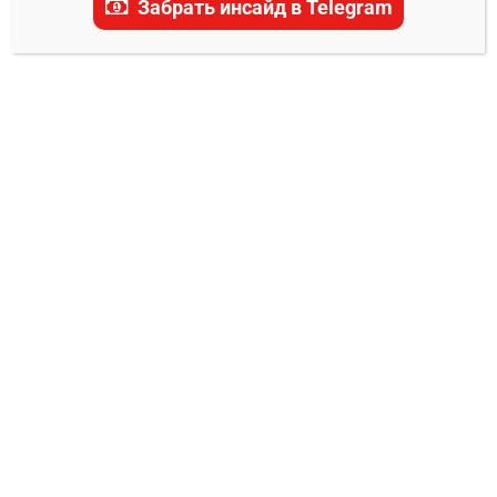
Забрать инсайд в Telegram
актуальные прогнозы, ставки и последние
новости.
ПРОГНОЗЫ НА БОКС
Наоя Иноуэ – Ти-Джей Дохени прогноз
на бой
Владимир Никифоров
01.09.2024
0