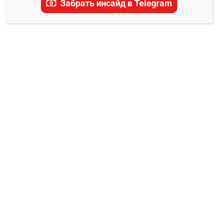
Забрать инсайд в Telegram
актуальные прогнозы, ставки и последние
новости.
ПРОГНОЗЫ UFC
Пьера Родригес – Синтия Калвилло
прогноз на бой
Владимир Никифоров
04.04.2024
0