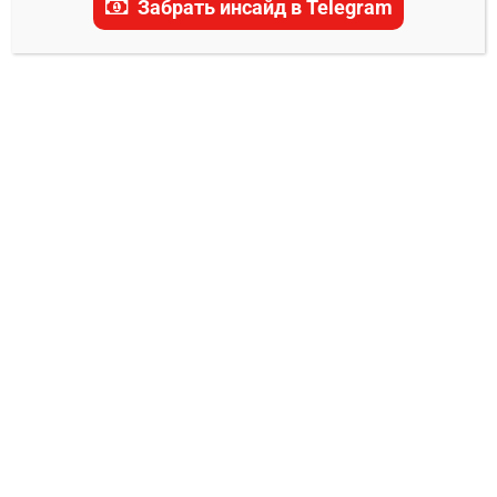
Забрать инсайд в Telegram
актуальные прогнозы, ставки и последние
новости.
ТРАНСЛЯЦИЯ UFC
Трансляция UFC 324 Гэйтжи – Пимблетт
Евгений Колотилкин
24.01.2026
0
Дата/Время: 25 января 2026. Прелимы в 01:00