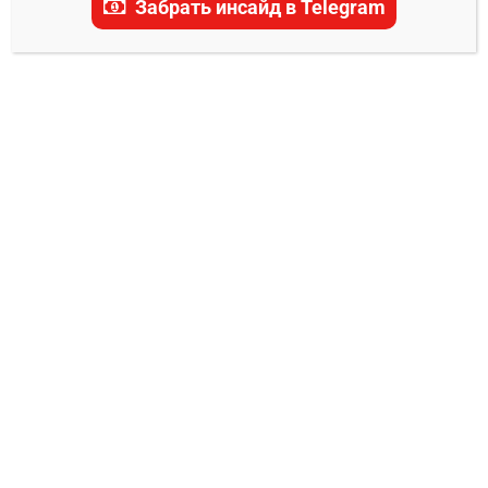
Забрать инсайд в Telegram
актуальные прогнозы, ставки и последние
новости.
ПРОГНОЗЫ UFC
Сэм Паттерсон – Трей Уотерс прогноз на
бой 6 сентября
Владимир Никифоров
29.08.2025
0