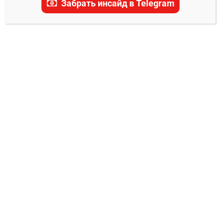
Забрать инсайд в Telegram
актуальные прогнозы, ставки и последние
новости.
ПРОГНОЗЫ PFL
Крис Сайборг – Сара Коллинс прогноз
на бой 13 декабря
Владимир Никифоров
08.12.2025
0