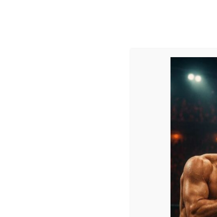
Перейти
к
содержимому
ММА
ШКОЛА СТАВОК
Главная страница
»
Санкт-Паули
Санкт-Паули
На этой странице вы найдете все материалы дл
прогнозы, ставки и последние новости.