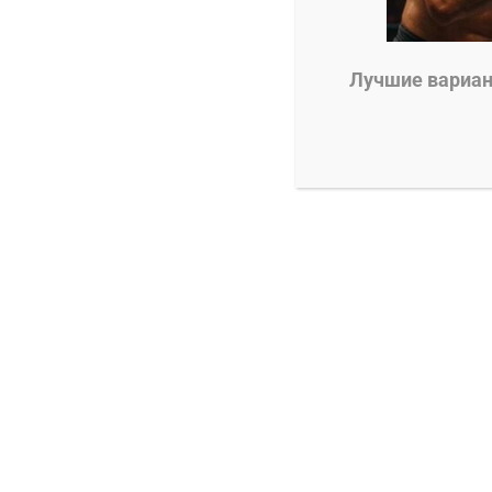
Лучшие вариант
ПРОГНОЗЫ НА БУНДЕСЛИГУ
Санкт-Паули – Байер прогноз на матч 27
сентября 2025
Александр Смоляр
27.09.2025
0
В пятом туре немецкой Бундеслиги встретятся
Санкт-Паули и Байер — две команды с разными
амбициями и игровыми стилями. Санкт-Паули,
уверенно стартовавший в сезоне, пытается
закрепиться в верхней части таблицы, в то время
как Байер, испытывающий трудности после смен