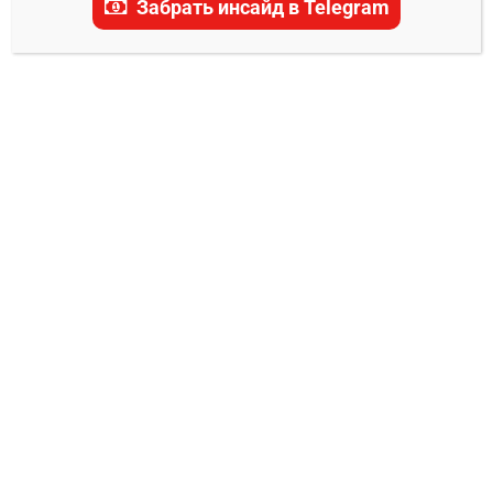
Забрать инсайд в Telegram
актуальные прогнозы, ставки и последние
новости.
ПРОГНОЗЫ НА НБА
Сан-Антонио Спёрс – Лос-Анджелес
Лейкерс прогноз на матч 9 июля 2025
Николай Алышев
08.07.2025
0