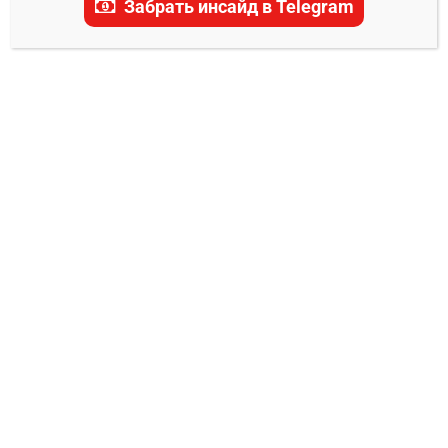
Забрать инсайд в Telegram
самые актуальные прогнозы, ставки и
последние новости.
ТРАНСЛЯЦИЯ ACA
Прямой эфир ACA 197
Евгений Колотилкин
05.12.2025
0
Дата/Время: 5 декабря 2025 года, начало в 16:30