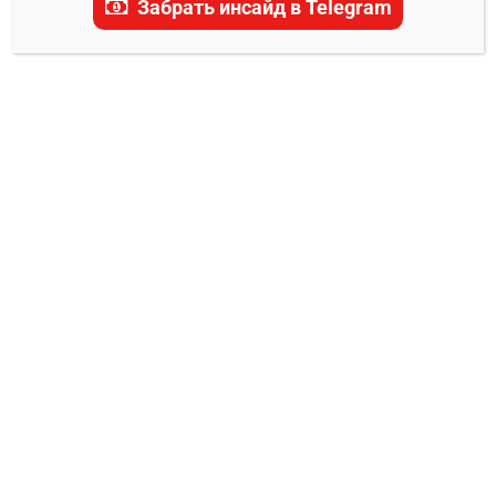
Забрать инсайд в Telegram
самые актуальные прогнозы, ставки и
последние новости.
ПРОГНОЗЫ UFC
Саид Нурмагомедов – Джавид Башарат
прогноз на бой 8 февраля
Владимир Никифоров
04.02.2026
0