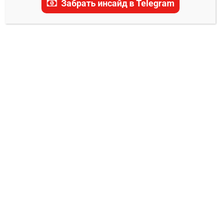
Забрать инсайд в Telegram
актуальные прогнозы, ставки и последние
новости.
ТРАНСЛЯЦИЯ UFC
Трансляция UFC 324 Гэйтжи – Пимблетт
Евгений Колотилкин
24.01.2026
0
Дата/Время: 25 января 2026. Прелимы в 01:00