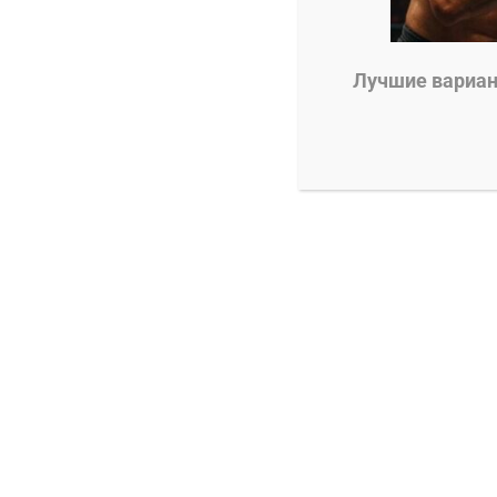
Лучшие вариант
ПРОГНОЗЫ НА КУБОК РОССИИ
Динамо Махачкала — Ростов прогноз на
матч 2 октября 2025
Александр Смоляр
01.10.2025
0
Динамо Махачкала Махачкалинское Динамо
уверенно лидирует в группе C Кубка России, уже
обеспечив себе место в плей-офф. Команда под
руководством Хасанби Биджиева демонстрирует
надежную игру, особенно на домашнем поле. В
шести матчах сезона на «Анжи Арене» Динамо