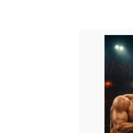
Перейти
к
содержимому
ММА
ШКОЛА СТАВОК
Главная страница
»
Ростов
Ростов
На этой странице вы найдете все материалы дл
прогнозы, ставки и последние новости.