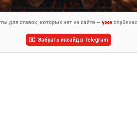
ы для ставок, которых нет на сайте —
уже
опублик
Забрать инсайд в Telegram
е.