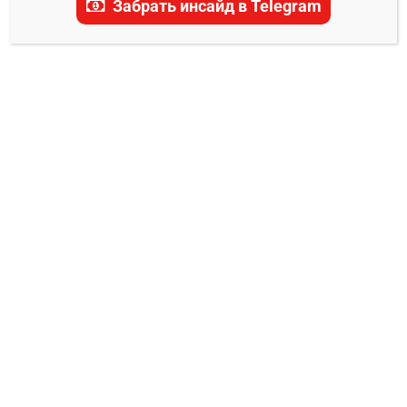
Забрать инсайд в Telegram
актуальные прогнозы, ставки и последние
новости.
ПРОГНОЗЫ PFL
Серджио Петтис – Рауфьон Стотс
прогноз на бой 28 июня
Владимир Никифоров
24.06.2025
0