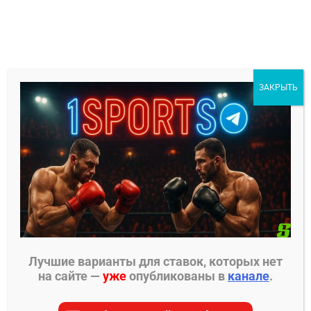
Перейти
к
содержимому
1Sports
ЗАКРЫТЬ
БЕСПЛАТНЫЕ ПРОГНОЗЫ
МЕНЮ
Главная страница
»
ПСЖ
ПСЖ
Лучшие варианты для ставок, которых нет
на сайте —
уже
опубликованы в
канале
.
На этой странице вы найдете все материалы для
ПСЖ. Мы собрали для вас самые актуальные