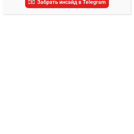
Забрать инсайд в Telegram
прогнозы, ставки и последние новости.
ПРОГНОЗЫ НА ЛИГУ ЧЕМПИОНОВ УЕФА
Барселона — ПСЖ прогноз на матч 1
октября 2025
Александр Смоляр
30.09.2025
0
Барселона Барселона уверенно стартовала в