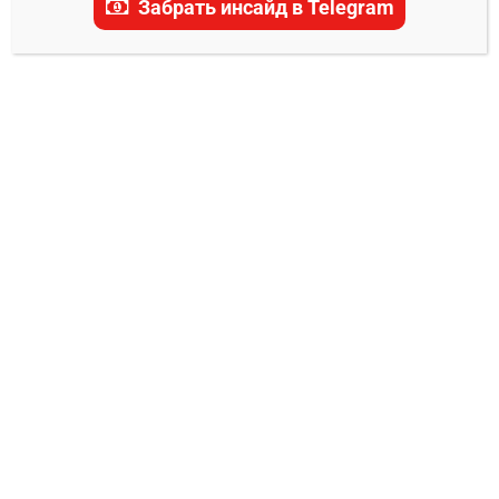
Забрать инсайд в Telegram
актуальные прогнозы, ставки и последние
новости.
ТРАНСЛЯЦИЯ UFC
Трансляция UFC 324 Гэйтжи – Пимблетт
Евгений Колотилкин
24.01.2026
0
Дата/Время: 25 января 2026. Прелимы в 01:00